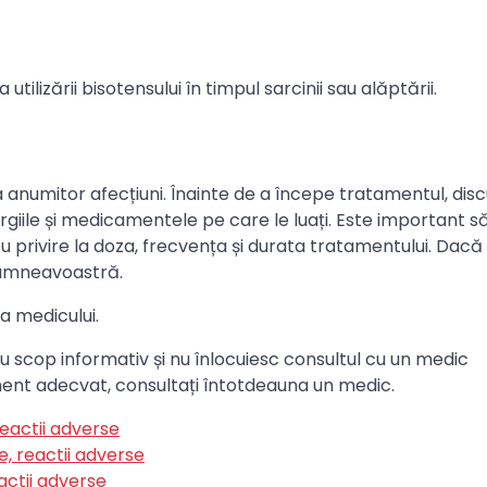
lizării bisotensului în timpul sarcinii sau alăptării.
anumitor afecțiuni. Înainte de a începe tratamentul, disc
giile și medicamentele pe care le luați. Este important s
u privire la doza, frecvența și durata tratamentului. Dacă
 dumneavoastră.
ia medicului.
au scop informativ și nu înlocuiesc consultul cu un medic
ament adecvat, consultați întotdeauna un medic.
reactii adverse
, reactii adverse
actii adverse