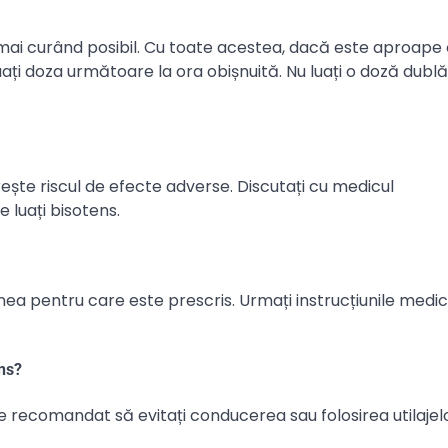
ât mai curând posibil. Cu toate acestea, dacă este aproape
uați doza următoare la ora obișnuită. Nu luați o doză dubl
ește riscul de efecte adverse. Discutați cu medicul
luați bisotens.
ea pentru care este prescris. Urmați instrucțiunile medic
ens?
 recomandat să evitați conducerea sau folosirea utilaje