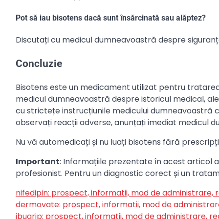
Pot să iau bisotens dacă sunt însărcinată sau alăptez?
Discutați cu medicul dumneavoastră despre siguranța uti
Concluzie
Bisotens este un medicament utilizat pentru tratarea 
medicul dumneavoastră despre istoricul medical, aler
cu strictețe instrucțiunile medicului dumneavoastră c
observați reacții adverse, anunțați imediat medicul
Nu vă automedicați și nu luați bisotens fără prescripț
Important
: Informațiile prezentate în acest articol 
profesionist. Pentru un diagnostic corect și un trat
nifedipin: prospect, informatii, mod de administrare, 
dermovate: prospect, informatii, mod de administrare
ibugrip: prospect, informatii, mod de administrare, re