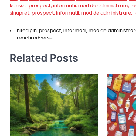
karissa: prospect, informatii, mod de administrare, re
sinupret: prospect, informatii, mod de administrare, 
⟵
nifedipin: prospect, informatii, mod de administrar
Navigare
reactii adverse
în
articole
Related Posts