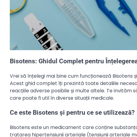
Bisotens: Ghidul Complet pentru Înțeleger
Vrei să înțelegi mai bine cum funcționează Bisotens și 
Acest ghid complet îți prezintă toate detaliile nece
reacțiile adverse posibile și multe altele. Te invităm
care poate fi util în diverse situații medicale.
Ce este Bisotens și pentru ce se utilizează?
Bisotens este un medicament care conține substanța a
tratarea hipertensiunii arteriale (tensiunii arteriale m