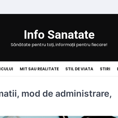
Info Sanatate
Sănătate pentru toți, informații pentru fiecare!
ICULUI
MIT SAU REALITATE
STIL DE VIATA
STIRI
matii, mod de administrare,