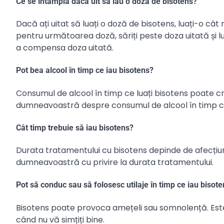
Ce se întâmplă dacă uit să iau o doză de bisotens?
Dacă ați uitat să luați o doză de bisotens, luați-o c
pentru următoarea doză, săriți peste doza uitată și l
a compensa doza uitată.
Pot bea alcool în timp ce iau bisotens?
Consumul de alcool în timp ce luați bisotens poate cr
dumneavoastră despre consumul de alcool în timp ce 
Cât timp trebuie să iau bisotens?
Durata tratamentului cu bisotens depinde de afecțiun
dumneavoastră cu privire la durata tratamentului.
Pot să conduc sau să folosesc utilaje în timp ce iau bisot
Bisotens poate provoca amețeli sau somnolență. Este
când nu vă simțiți bine.