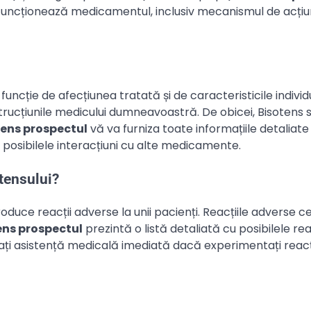
 funcționează medicamentul, inclusiv mecanismul de acțiu
 funcție de afecțiunea tratată și de caracteristicile individ
nstrucțiunile medicului dumneavoastră. De obicei, Bisotens 
tens prospectul
vă va furniza toate informațiile detaliat
i posibilele interacțiuni cu alte medicamente.
otensului?
duce reacții adverse la unii pacienți. Reacțiile adverse c
ens prospectul
prezintă o listă detaliată cu posibilele rea
itați asistență medicală imediată dacă experimentați reacț