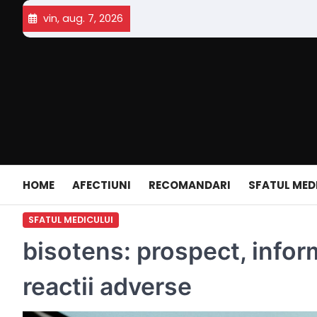
Skip
vin, aug. 7, 2026
to
content
HOME
AFECTIUNI
RECOMANDARI
SFATUL MED
SFATUL MEDICULUI
bisotens: prospect, infor
reactii adverse