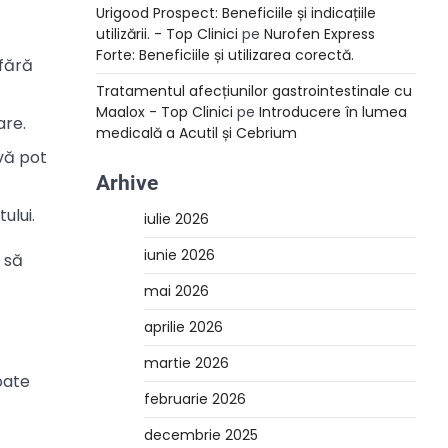
Urigood Prospect: Beneficiile și indicațiile
utilizării. - Top Clinici
pe
Nurofen Express
Forte: Beneficiile și utilizarea corectă.
fără
Tratamentul afecțiunilor gastrointestinale cu
Maalox - Top Clinici
pe
Introducere în lumea
are.
medicală a Acutil și Cebrium
 vă pot
Arhive
ului.
iulie 2026
iunie 2026
 să
mai 2026
aprilie 2026
martie 2026
oate
februarie 2026
decembrie 2025