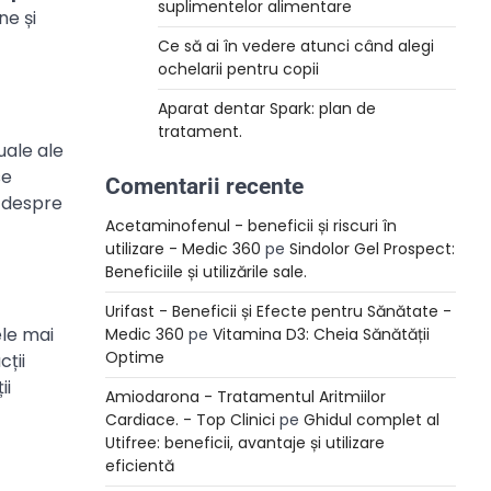
suplimentelor alimentare
ne și
Ce să ai în vedere atunci când alegi
ochelarii pentru copii
Aparat dentar Spark: plan de
tratament.
uale ale
se
Comentarii recente
e despre
Acetaminofenul - beneficii și riscuri în
utilizare - Medic 360
pe
Sindolor Gel Prospect:
Beneficiile și utilizările sale.
Urifast - Beneficii și Efecte pentru Sănătate -
ele mai
Medic 360
pe
Vitamina D3: Cheia Sănătății
Optime
cții
ii
Amiodarona - Tratamentul Aritmiilor
Cardiace. - Top Clinici
pe
Ghidul complet al
Utifree: beneficii, avantaje și utilizare
eficientă