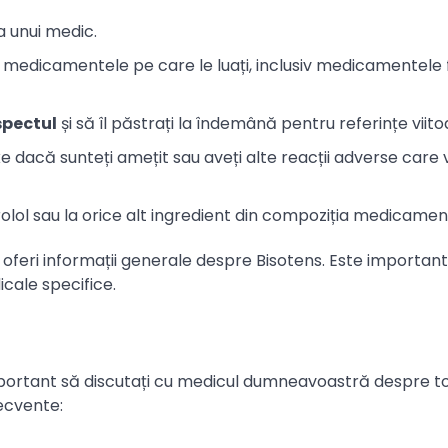
a unui medic.
medicamentele pe care le luați, inclusiv medicamentele 
spectul
și să îl păstrați la îndemână pentru referințe viito
xe dacă sunteți amețit sau aveți alte reacții adverse care
prolol sau la orice alt ingredient din compoziția medicament
 oferi informații generale despre Bisotens. Este important
cale specifice.
mportant să discutați cu medicul dumneavoastră despre t
recvente: