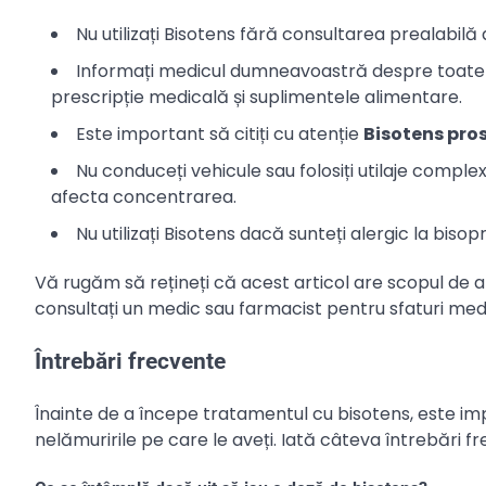
Nu utilizați Bisotens fără consultarea prealabilă 
Informați medicul dumneavoastră despre toate 
prescripție medicală și suplimentele alimentare.
Este important să citiți cu atenție
Bisotens pro
Nu conduceți vehicule sau folosiți utilaje comple
afecta concentrarea.
Nu utilizați Bisotens dacă sunteți alergic la biso
Vă rugăm să rețineți că acest articol are scopul de a
consultați un medic sau farmacist pentru sfaturi medi
Întrebări frecvente
Înainte de a începe tratamentul cu bisotens, este i
nelămuririle pe care le aveți. Iată câteva întrebări f