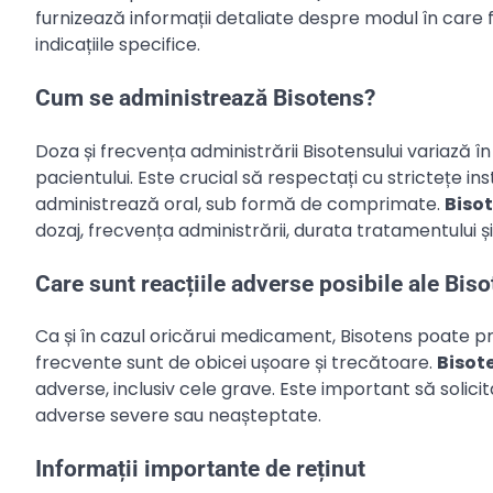
furnizează informații detaliate despre modul în care
indicațiile specifice.
Cum se administrează Bisotens?
Doza și frecvența administrării Bisotensului variază în
pacientului. Este crucial să respectați cu strictețe i
administrează oral, sub formă de comprimate.
Biso
dozaj, frecvența administrării, durata tratamentului ș
Care sunt reacțiile adverse posibile ale Bis
Ca și în cazul oricărui medicament, Bisotens poate pro
frecvente sunt de obicei ușoare și trecătoare.
Bisot
adverse, inclusiv cele grave. Este important să solic
adverse severe sau neașteptate.
Informații importante de reținut