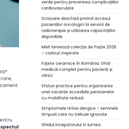
verde pentru prevenirea complicațiilor
cardiovasculare
Scrisoare deschisă privind accesul
pacienților oncologici la servicii de
radioterapie și utilizarea capacităților
disponibile
Mixit lansează colecția de Paște 2026
– cadouri inspirate
Fațete ceramice în România: Ghid
medical complet pentru pacienți și
iza?
clinici
trare,
edicament
Sfaturi practice pentru organizarea
unei vacanțe accesibile persoanelor
cu mobilitate redusă
Simptomele rinitei alergice – semnele
timpurii care nu trebuie ignorate
pentru
Ghidul incepatorului in lumea
ospectul