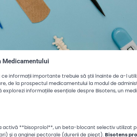
ea Medicamentului
ce informații importante trebuie să știi înainte de a-l util
sare, de la prospectul medicamentului la modul de adminis
 să explorezi informațiile esențiale despre Bisotens, un m
ctivă **bisoprolol**, un beta-blocant selectiv utilizat 
ari) și a anginei pectorale (durerii de piept).
Bisotens pr